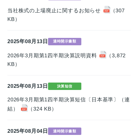
事業情報トップ
当社株式の上場廃止に関するお知らせ
（307
高校・大学事業
学習塾事業
KB）
企業情報
カンパニー
カンパニー
キャリア支援事業
カンパニー制度
カンパニー
企業情報トップ
2025年08月13日
適時開示書類
ご挨拶
会社概要
お問い合わせ
役員紹介
沿革
2026年3月期第1四半期決算説明資料
（3,872
KB）
お問い合わせトップ
よくあるご質問
採用情報
2025年08月13日
決算短信
2026年3月期第1四半期決算短信〔日本基準〕（連
IR・サステナビリティ
結）
（324 KB）
2025年08月04日
適時開示書類