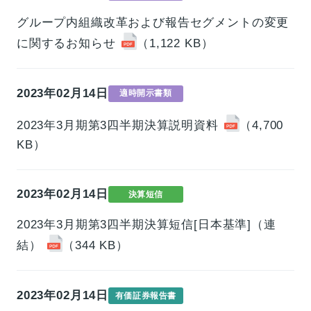
グループ内組織改革および報告セグメントの変更
事業情報トップ
高校・大学事業
学習塾事業
に関するお知らせ
（1,122 KB）
企業情報
カンパニー
カンパニー
キャリア支援事業
カンパニー制度
カンパニー
企業情報トップ
2023年02月14日
適時開示書類
ご挨拶
会社概要
お問い合わせ
役員紹介
沿革
2023年3月期第3四半期決算説明資料
（4,700
KB）
お問い合わせトップ
よくあるご質問
採用情報
2023年02月14日
決算短信
2023年3月期第3四半期決算短信[日本基準]（連
IR・サステナビリティ
結）
（344 KB）
2023年02月14日
有価証券報告書