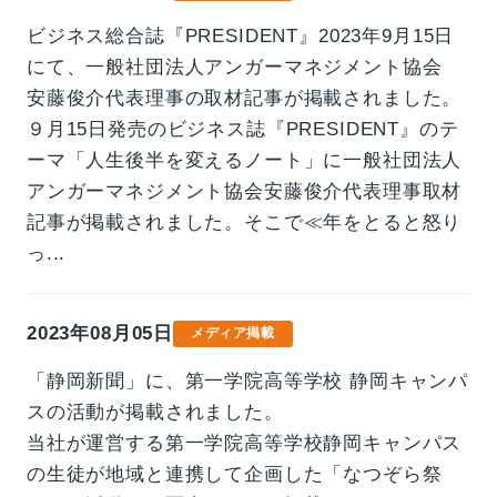
ビジネス総合誌『PRESIDENT』2023年9月15日
事業情報トップ
高校・大学事業
学習塾事業
にて、一般社団法人アンガーマネジメント協会
企業情報
カンパニー
カンパニー
安藤俊介代表理事の取材記事が掲載されました。
キャリア支援事業
カンパニー制度
カンパニー
９月15日発売のビジネス誌『PRESIDENT』のテ
企業情報トップ
ご挨拶
会社概要
ーマ「人生後半を変えるノート」に一般社団法人
お問い合わせ
役員紹介
沿革
アンガーマネジメント協会安藤俊介代表理事取材
記事が掲載されました。そこで≪年をとると怒り
お問い合わせトップ
っ...
よくあるご質問
採用情報
2023年08月05日
メディア掲載
「静岡新聞」に、第一学院高等学校 静岡キャンパ
IR・サステナビリティ
スの活動が掲載されました。
当社が運営する第一学院高等学校静岡キャンパス
の生徒が地域と連携して企画した「なつぞら祭