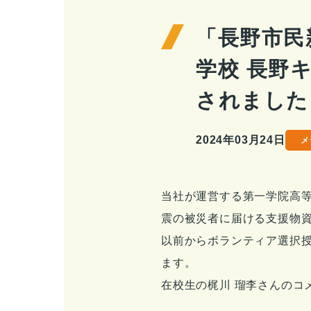
「長野市民
学校 長野
されました
2024年03月24日
メ
当社が運営する第一学院高等
震の被災者に届ける支援物
以前からボランティア選択
ます。
在校生の梶川 瑠李さんのコ