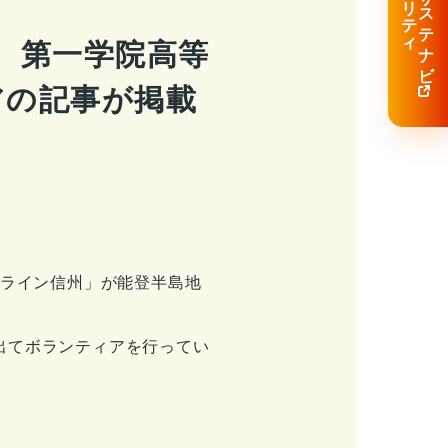
・サ
ス
テ
ナ
ビ
テ
リ
ィ
に、第一学院高等
アの記事が掲載
トライン信州」が能登半島地
出てボランティアを行ってい