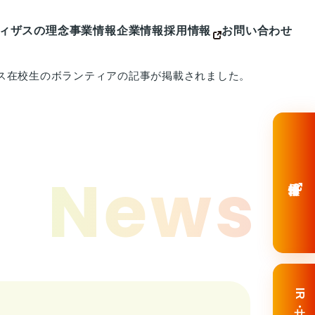
ィザスの理念
事業情報
企業情報
採用情報
お問い合わせ
ンパス在校生のボランティアの記事が掲載されました。
ニューストップ
事業情報トップ
企業情報トップ
お問
ニュースリリース
高校・大学事業
ご挨拶
カンパニー
よく
IRニュース
学習塾事業
会社概要
カンパニー
メディア掲載
キャリア支援事業
役員紹介
カンパニー
カンパニー制度
沿革
News
採用情報
IR