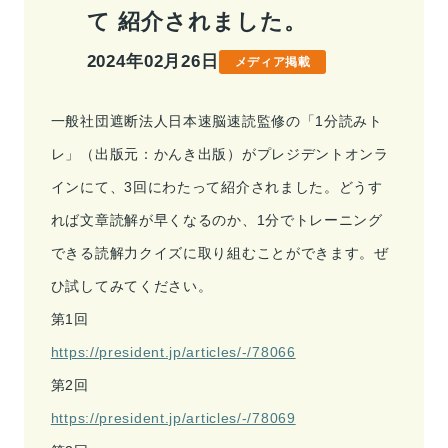
て 紹介されました。
事業情報トップ
高校・大学事業
学習塾事業
2024年02月26日
メディア掲載
企業情報
カンパニー
カンパニー
キャリア支援事業
カンパニー制度
カンパニー
一般社団遮断法人日本速脳速読監修の「1分読みト
企業情報トップ
ご挨拶
会社概要
レ」（出版元：かんき出版）がプレジデントオンラ
お問い合わせ
役員紹介
沿革
インにて、3回にわたって紹介されました。どうす
お問い合わせトップ
れば文章読解が早くなるのか、1分でトレーニング
よくあるご質問
採用情報
できる読解力クイズに取り組むことができます。ぜ
ひ試してみてください。
第1回
IR・サステナビリティ
https://president.jp/articles/-/78066
第2回
https://president.jp/articles/-/78069