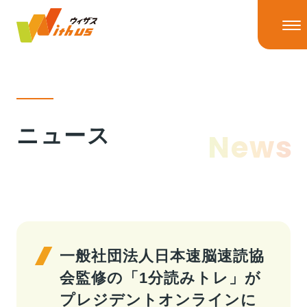
HOME
ニュース
News
ニュース
ニューストップ
ニュースリリース
IRニュース
ウィザスの理念
メディア掲載
一般社団法人日本速脳速読協
会監修の「1分読みトレ」が
事業情報
プレジデントオンラインに