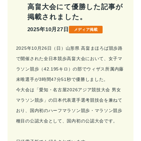
高畠大会にて優勝した記事が
事業情報トップ
高校・大学事業
学習塾事業
掲載されました。
企業情報
カンパニー
カンパニー
キャリア支援事業
カンパニー制度
2025年10月27日
メディア掲載
カンパニー
企業情報トップ
ご挨拶
会社概要
2025年10月26日（日）山形県 高畠まほろば競歩路
お問い合わせ
役員紹介
沿革
で開催された全日本競歩高畠大会において、女子マ
お問い合わせトップ
ラソン競歩（42.195キロ）の部でウィザス所属内藤
よくあるご質問
未唯選手が3時間47分51秒で優勝しました。
採用情報
今大会は「愛知・名古屋2026アジア競技大会 男女
マラソン競歩」の日本代表選手選考競技会を兼ねて
IR・サステナビリティ
おり、国内初のハーフマラソン競歩・マラソン競歩
種目の公認大会として、国内初の公認大会です。