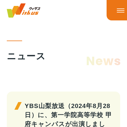
HOME
ニュース
News
ニュース
ニューストップ
ニュースリリース
IRニュース
ウィザスの理念
メディア掲載
YBS山梨放送（2024年8月28
日）に、第一学院高等学校 甲
事業情報
府キャンパスが出演しまし