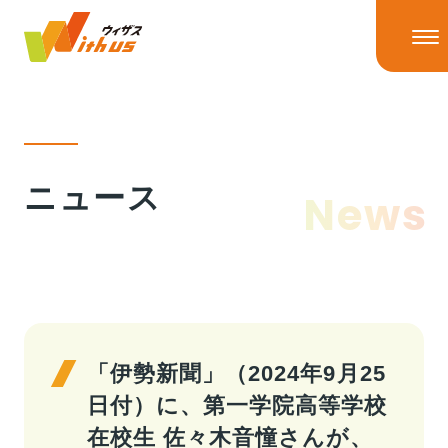
HOME
ニュース
News
ニュース
ニューストップ
ニュースリリース
IRニュース
ウィザスの理念
メディア掲載
「伊勢新聞」（2024年9月25
日付）に、第一学院高等学校
事業情報
在校生 佐々木音憧さんが、