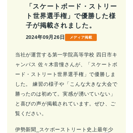
「スケートボード・ストリー
事業情報トップ
高校・大学事業
学習塾事業
ト世界選手権」で優勝した様
企業情報
カンパニー
カンパニー
子が掲載されました。
キャリア支援事業
カンパニー制度
カンパニー
企業情報トップ
2024年09月26日
メディア掲載
ご挨拶
会社概要
お問い合わせ
役員紹介
沿革
当社が運営する第一学院高等学校 四日市キ
お問い合わせトップ
ャンパス 佐々木音憧さんが、「スケートボ
よくあるご質問
ード・ストリート世界選手権」で優勝しま
採用情報
した。 練習の様子や「こんな大きな大会で
勝ったのは初めて。実感が湧いていない」
IR・サステナビリティ
と喜びの声が掲載されています。ぜひ、ご
覧ください。
伊勢新聞_スケボーストリート史上最年少