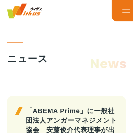
HOME
ニュース
News
ニュース
ニューストップ
ニュースリリース
IRニュース
ウィザスの理念
メディア掲載
「ABEMA Prime」に一般社
団法人アンガーマネジメント
事業情報
協会 安藤俊介代表理事が出