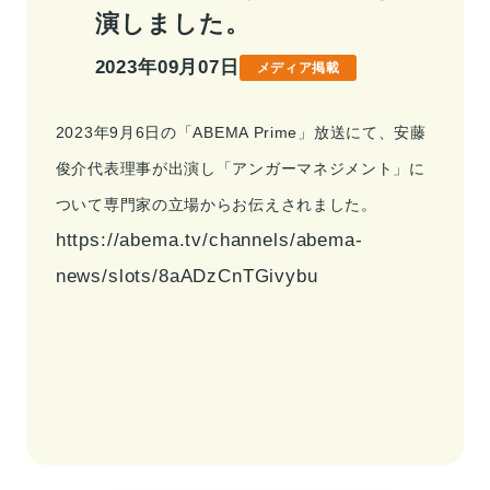
演しました。
事業情報トップ
高校・大学事業
学習塾事業
2023年09月07日
メディア掲載
企業情報
カンパニー
カンパニー
キャリア支援事業
カンパニー制度
カンパニー
2023年9月6日の「ABEMA Prime」放送にて、安藤
企業情報トップ
ご挨拶
会社概要
俊介代表理事が出演し「アンガーマネジメント」に
お問い合わせ
役員紹介
沿革
ついて専門家の立場からお伝えされました。
お問い合わせトップ
https://abema.tv/channels/abema-
よくあるご質問
news/slots/8aADzCnTGivybu
採用情報
IR・サステナビリティ