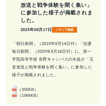
放送と戦争体験を聞く集い」
事業情報トップ
高校・大学事業
学習塾事業
に参加した様子が掲載されま
企業情報
カンパニー
カンパニー
した。
キャリア支援事業
カンパニー制度
カンパニー
企業情報トップ
2025年08月17日
メディア掲載
ご挨拶
会社概要
お問い合わせ
役員紹介
沿革
「朝日新聞」（2025年8月14日付）「信濃
お問い合わせトップ
毎日新聞」（2025年8月16日付）に、第一
よくあるご質問
学院高等学校 長野キャンパスの生徒が「玉
採用情報
音放送と戦争体験を聞く集い」に参加した
様子が掲載されました。
IR・サステナビリティ
（350KB）
（1066KB）