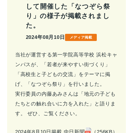
して開催した「なつぞら祭
事業情報トップ
高校・大学事業
学習塾事業
り」の様子が掲載されまし
企業情報
カンパニー
カンパニー
た。
キャリア支援事業
カンパニー制度
カンパニー
企業情報トップ
2024年08月10日
メディア掲載
ご挨拶
会社概要
お問い合わせ
役員紹介
沿革
当社が運営する第一学院高等学校 浜松キャ
お問い合わせトップ
ンパスが、「若者が来やすい街づくり」
よくあるご質問
「高校生と子どもの交流」をテーマに掲
採用情報
げ、「なつぞら祭り」を行いました。
実行委員の内藤あみさんは「地元の子ども
IR・サステナビリティ
たちとの触れ合いに力を入れた」と語りま
す。 ぜひ、ご覧ください。
2024年8月10日掲載 中日新聞
（256KB）