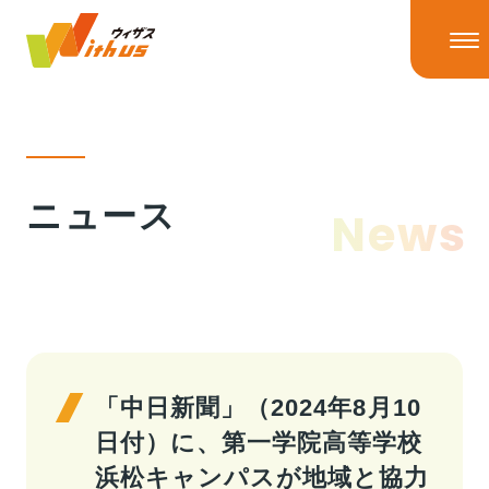
HOME
ニュース
News
ニュース
ニューストップ
ニュースリリース
IRニュース
ウィザスの理念
メディア掲載
「中日新聞」（2024年8月10
日付）に、第一学院高等学校
事業情報
浜松キャンパスが地域と協力