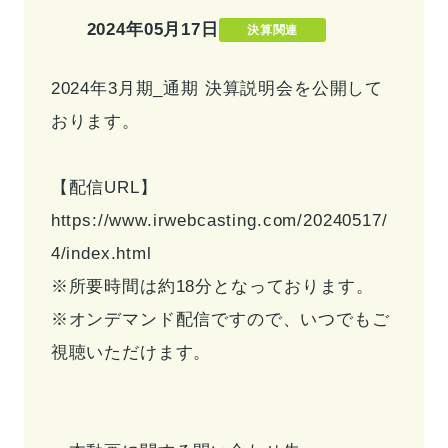
2024年05月17日
決算関連
事業情報トップ
高校・大学事業
学習塾事業
企業情報
カンパニー
カンパニー
2024年3月期_通期 決算説明会を公開して
キャリア支援事業
カンパニー制度
カンパニー
おります。
企業情報トップ
ご挨拶
会社概要
お問い合わせ
役員紹介
沿革
【配信URL】
お問い合わせトップ
https://www.irwebcasting.com/20240517/
よくあるご質問
4/index.html
採用情報
※所要時間は約18分となっております。
※オンデマンド配信ですので、いつでもご
IR・サステナビリティ
視聴いただけます。