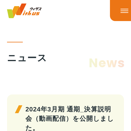
HOME
ニュース
News
ニュース
ニューストップ
ニュースリリース
IRニュース
ウィザスの理念
メディア掲載
2024年3月期 通期_決算説明
会（動画配信）を公開しまし
事業情報
た。