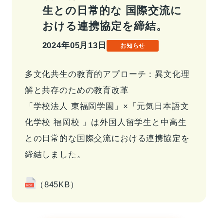
生との日常的な 国際交流に
事業情報トップ
高校・大学事業
学習塾事業
おける連携協定を締結。
企業情報
カンパニー
カンパニー
キャリア支援事業
カンパニー制度
2024年05月13日
お知らせ
カンパニー
企業情報トップ
ご挨拶
会社概要
多文化共生の教育的アプローチ：異文化理
お問い合わせ
役員紹介
沿革
解と共存のための教育改革
お問い合わせトップ
「学校法人 東福岡学園」×「元気日本語文
よくあるご質問
化学校 福岡校 」は外国人留学生と中高生
採用情報
との日常的な国際交流における連携協定を
締結しました。
IR・サステナビリティ
（845KB）