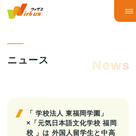
HOME
ニュース
News
ニュース
ニューストップ
ニュースリリース
IRニュース
ウィザスの理念
メディア掲載
「 学校法人 東福岡学園」
×「元気日本語文化学校 福岡
事業情報
校 」は 外国人留学生と中高