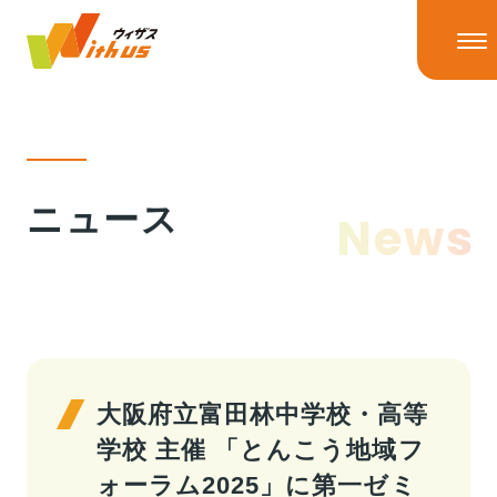
HOME
ニュース
News
ニュース
ニューストップ
ニュースリリース
IRニュース
ウィザスの理念
メディア掲載
大阪府立富田林中学校・高等
学校 主催 「とんこう地域フ
事業情報
ォーラム2025」に第一ゼミ