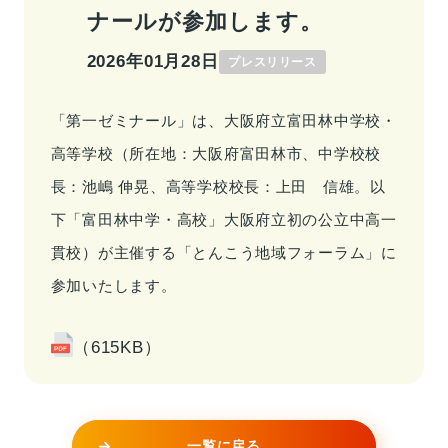
ナールが参加します。
事業情報トップ
高校・大学事業
学習塾事業
2026年01月28日
プレスリリース
企業情報
カンパニー
カンパニー
キャリア支援事業
カンパニー制度
カンパニー
「第一ゼミナール」は、大阪府立富田林中学校・
企業情報トップ
ご挨拶
会社概要
高等学校（所在地：大阪府富田林市、中学校校
お問い合わせ
役員紹介
沿革
長：池嶋 伸晃、高等学校校長：上田 信雄。以
お問い合わせトップ
下「富田林中学・高校」大阪府立初の公立中高一
よくあるご質問
採用情報
貫校）が主催する「とんこう地域フォーラム」に
参加いたします。
IR・サステナビリティ
（615KB）
一覧に戻る