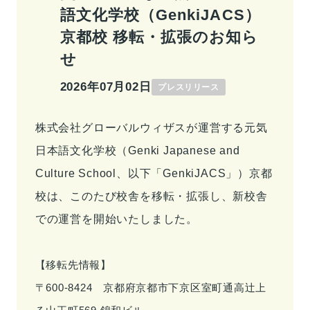
語文化学校（GenkiJACS）
事業情報トップ
高校・大学事業
学習塾事業
京都校 移転・拡張のお知ら
企業情報
カンパニー
カンパニー
せ
キャリア支援事業
カンパニー制度
カンパニー
企業情報トップ
2026年07月02日
プレスリリース
ご挨拶
会社概要
お問い合わせ
役員紹介
沿革
株式会社グローバルウィザスが運営する元気
お問い合わせトップ
日本語文化学校（Genki Japanese and
よくあるご質問
Culture School、以下「GenkiJACS」）京都
採用情報
校は、このたび校舎を移転・拡張し、新校舎
での運営を開始いたしました。
IR・サステナビリティ
【移転先情報】
〒600-8424 京都府京都市下京区室町通高辻上